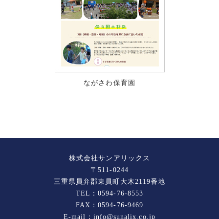
ながさわ保育園
株式会社サンアリックス
〒511-0244
三重県員弁郡東員町大木2119番地
TEL：0594-76-8553
FAX：0594-76-9469
E-mail：info@sunalix.co.jp