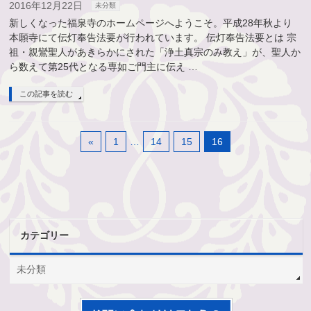
2016年12月22日
未分類
新しくなった福泉寺のホームページへようこそ。平成28年秋より
本願寺にて伝灯奉告法要が行われています。 伝灯奉告法要とは 宗
祖・親鸞聖人があきらかにされた「浄土真宗のみ教え」が、聖人か
ら数えて第25代となる専如ご門主に伝え …
この記事を読む
«
1
…
14
15
16
カテゴリー
未分類